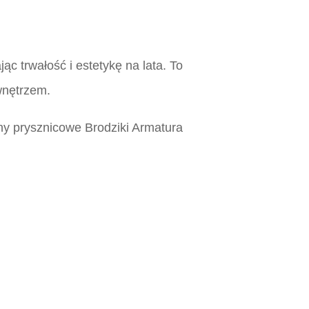
c trwałość i estetykę na lata. To
wnętrzem.
y prysznicowe Brodziki Armatura
ląsk, Płytki katowice, MCeramic płytki,
ląsk, Płytki katowice, MCeramic płytki,
ląsk, Płytki katowice, MCeramic płytki,
ląsk, Płytki katowice, MCeramic płytki,
pańskie płytki katowice