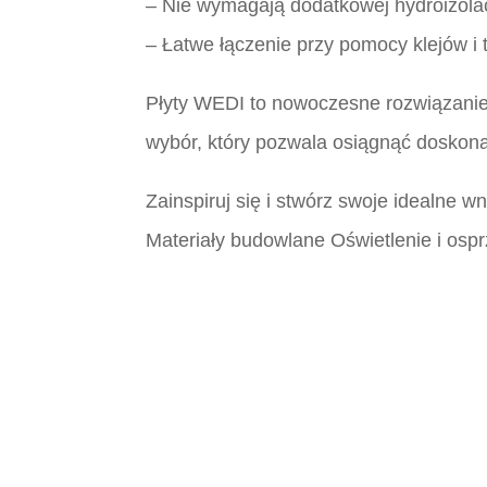
– Nie wymagają dodatkowej hydroizolac
– Łatwe łączenie przy pomocy klejów i 
Płyty WEDI to nowoczesne rozwiązanie, 
wybór, który pozwala osiągnąć doskona
Zainspiruj się i stwórz swoje idealne 
Materiały budowlane Oświetlenie i ospr
Płytki Śląsk, Płytki włoskie śląsk, Płytk
Płytki Śląsk, Płytki włoskie śląsk, Płytk
Płytki Śląsk, Płytki włoskie śląsk, Płytk
Płytki Śląsk, Płytki włoskie śląsk, Płytk
Płytki Śląsk, Płytki włoskie śląsk, Płyt