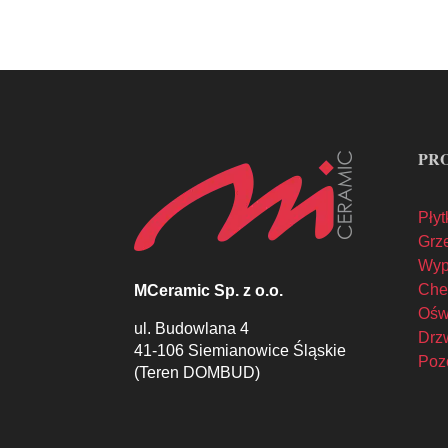
PR
Płyt
Grze
Wyp
Che
MCeramic Sp. z o.o.
Oświ
ul. Budowlana 4
Drzw
41-106 Siemianowice Śląskie
Poz
(Teren DOMBUD)