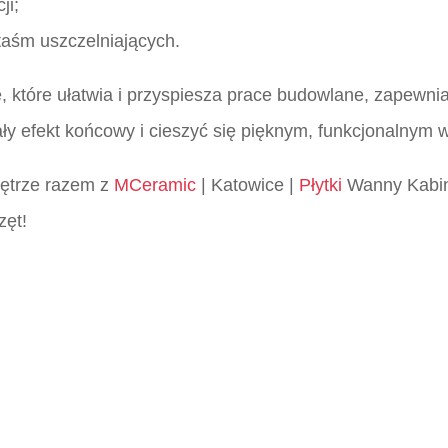
ji;
taśm uszczelniających.
które ułatwia i przyspiesza prace budowlane, zapewniają
ły efekt końcowy i cieszyć się pięknym, funkcjonalnym 
wnętrze razem z
MCeramic
| Katowice |
Płytki
Wanny Kabin
zęt!
i katowice, MCeramic płytki, Płytki Śląsk, Płytki włoskie ś
i katowice, MCeramic płytki, Płytki Śląsk, Płytki włoskie ś
i katowice, MCeramic płytki, Płytki Śląsk, Płytki włoskie ś
i katowice, MCeramic płytki, Płytki Śląsk, Płytki włoskie ś
ki katowice, MCeramic płytki, włoskie płytki katowice, hisz