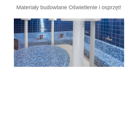
Materiały budowlane Oświetlenie i osprzęt!
Płytki, Katowice, Płytki Katowice, Włoskie
płytki Katowice, Śląsk, Włoskie, Podłogowe,
Ścienne, Gresowe, Ceramiczne, Glazura,
Terakota, Mozaika, Kafelki, Łazienkowe,
Kuchenne, Salonowe, Tarasowe,
Elewacyjne, Marmur, Drewnopodobne,