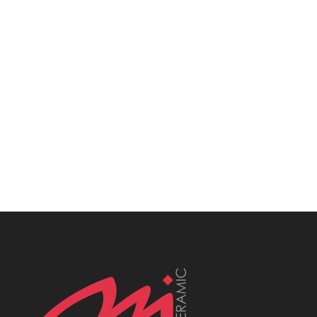
Betonopodobne, Rektyfikowane,
Polerowane, Matowe, Połysk,
Antypoślizgowe, Mrozoodporne,
Heksagonalne, Patchworkowe, Rustykalne,
Nowoczesne, Klasyczne, Minimalistyczne,
Loftowe, Wielkoformatowe