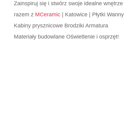
Zainspiruj się i stwórz swoje idealne wnętrze
razem z
MCeramic
| Katowice | Płytki Wanny
Kabiny prysznicowe Brodziki Armatura
Materiały budowlane Oświetlenie i osprzęt!
Płytki Śląsk, Płytki włoskie śląsk, Płytki
katowice, MCeramic płytki, Płytki Śląsk,
Płytki włoskie śląsk, Płytki katowice,
MCeramic płytki, Płytki Śląsk, Płytki włoskie
śląsk, Płytki katowice, MCeramic płytki,
Płytki Śląsk, Płytki włoskie śląsk, Płytki
katowice, MCeramic płytki, Płytki Śląsk,
Płytki włoskie śląsk, Płytki katowice,