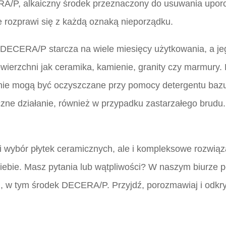
ERA/P, alkaiczny środek przeznaczony do usuwania upo
e rozprawi się z każdą oznaką nieporządku.
e DECERA/P starcza na wiele miesięcy użytkowania, a j
owierzchni jak ceramika, kamienie, granity czy marmur
e nie mogą być oczyszczane przy pomocy detergentu baz
eczne działanie, również w przypadku zastarzałego brudu
i wybór płytek ceramicznych, ale i kompleksowe rozwiąz
iebie. Masz pytania lub wątpliwości? W naszym biurze p
, w tym środek DECERA/P. Przyjdź, porozmawiaj i odkr