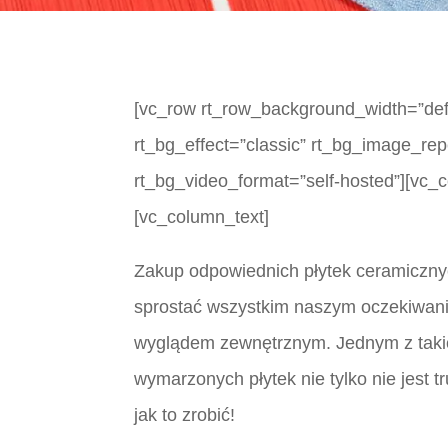
[vc_row rt_row_background_width=”defau
rt_bg_effect=”classic” rt_bg_image_rep
rt_bg_video_format=”self-hosted”][vc_
[vc_column_text]
Zakup odpowiednich płytek ceramicznyc
sprostać wszystkim naszym oczekiwanio
wyglądem zewnętrznym. Jednym z takic
wymarzonych płytek nie tylko nie jest 
jak to zrobić!