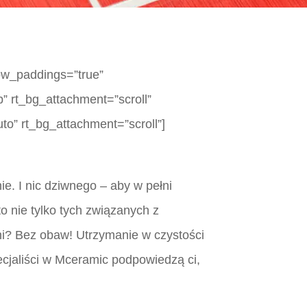
row_paddings=”true”
p” rt_bg_attachment=”scroll”
to” rt_bg_attachment=”scroll”]
. I nic dziwnego – aby w pełni
 nie tylko tych związanych z
ni? Bez obaw! Utrzymanie w czystości
pecjaliści w Mceramic podpowiedzą ci,