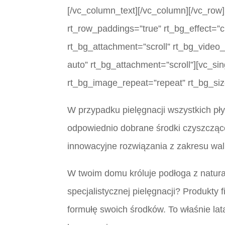
[/vc_column_text][/vc_column][/vc_row]
rt_row_paddings=”true” rt_bg_effect=”c
rt_bg_attachment=”scroll” rt_bg_video
auto” rt_bg_attachment=”scroll”][vc_s
rt_bg_image_repeat=”repeat” rt_bg_siz
W przypadku pielęgnacji wszystkich pł
odpowiednio dobrane środki czyszczące.
innowacyjne rozwiązania z zakresu walk
W twoim domu króluje podłoga z natur
specjalistycznej pielęgnacji? Produkty
formułę swoich środków. To właśnie la