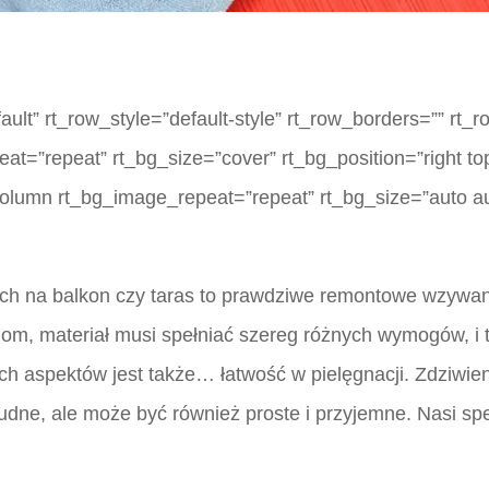
lt” rt_row_style=”default-style” rt_row_borders=”” rt_
eat=”repeat” rt_bg_size=”cover” rt_bg_position=”right to
column rt_bg_image_repeat=”repeat” rt_bg_size=”auto au
h na balkon czy taras to prawdziwe remontowe wzywanie
m, materiał musi spełniać szereg różnych wymogów, i to
h aspektów jest także… łatwość w pielęgnacji. Zdziwie
trudne, ale może być również proste i przyjemne. Nasi s