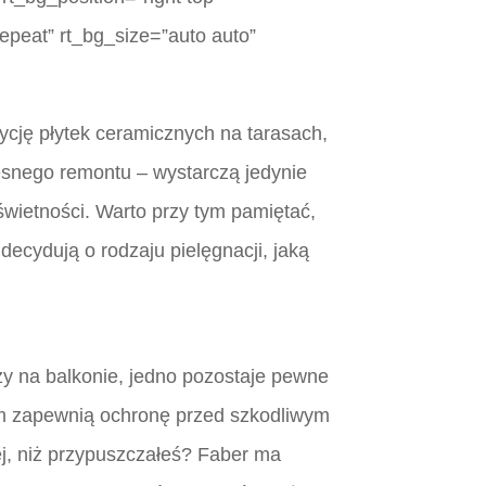
epeat” rt_bg_size=”auto auto”
cję płytek ceramicznych na tarasach,
esnego remontu – wystarczą jedynie
świetności. Warto przy tym pamiętać,
decydują o rodzaju pielęgnacji, jaką
zy na balkonie, jedno pozostaje pewne
tym zapewnią ochronę przed szkodliwym
j, niż przypuszczałeś? Faber ma