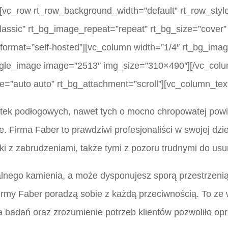
[vc_row rt_row_background_width=”default” rt_row_style
lassic” rt_bg_image_repeat=”repeat” rt_bg_size=”cover” 
_format=”self-hosted”][vc_column width=”1/4″ rt_bg_ima
ingle_image image=”2513″ img_size=”310×490″][/vc_col
e=”auto auto” rt_bg_attachment=”scroll”][vc_column_tex
ytek podłogowych, nawet tych o mocno chropowatej pow
 Firma Faber to prawdziwi profesjonaliści w swojej dzied
i z zabrudzeniami, także tymi z pozoru trudnymi do usu
alnego kamienia, a może dysponujesz sporą przestrzeni
 firmy Faber poradzą sobie z każdą przeciwnością. To z
ta badań oraz zrozumienie potrzeb klientów pozwoliło