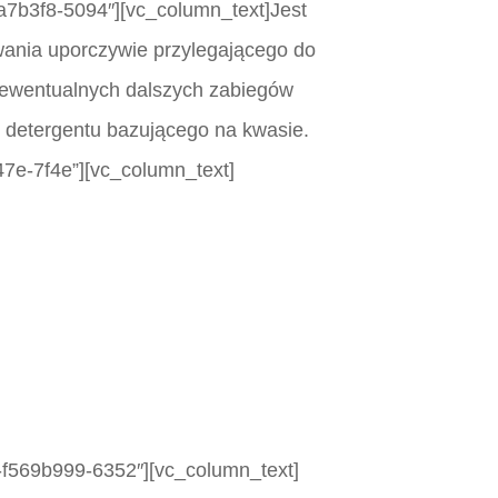
3a7b3f8-5094″][vc_column_text]Jest
ania uporczywie przylegającego do
 ewentualnych dalszych zabiegów
 detergentu bazującego na kwasie.
47e-7f4e”][vc_column_text]
8-f569b999-6352″][vc_column_text]