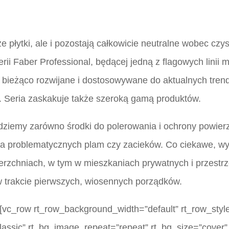
sze płytki, ale i pozostają całkowicie neutralne wobec c
ii Faber Professional, będącej jedną z flagowych linii 
a bieżąco rozwijane i dostosowywane do aktualnych tren
. Seria zaskakuje także szeroką gamą produktów.
dziemy zarówno środki do polerowania i ochrony powierz
a problematycznych plam czy zacieków. Co ciekawe, w
zchniach, w tym w mieszkaniach prywatnych i przestrze
 w trakcie pierwszych, wiosennych porządków.
[vc_row rt_row_background_width=”default” rt_row_style
lassic” rt_bg_image_repeat=”repeat” rt_bg_size=”cover” 