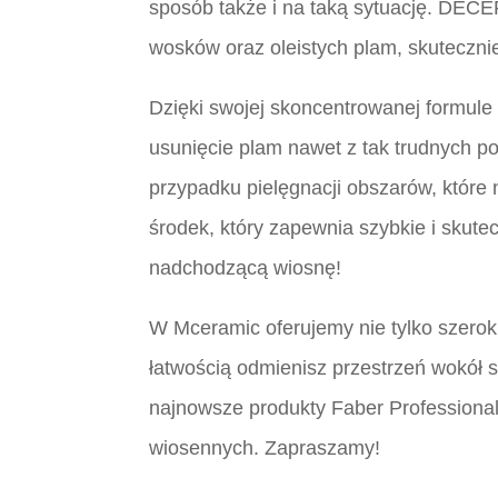
sposób także i na taką sytuację. DEC
wosków oraz oleistych plam, skuteczni
Dzięki swojej skoncentrowanej formul
usunięcie plam nawet z tak trudnych p
przypadku pielęgnacji obszarów, któr
środek, który zapewnia szybkie i skut
nadchodzącą wiosnę!
W Mceramic oferujemy nie tylko szerok
łatwością odmienisz przestrzeń wokół s
najnowsze produkty Faber Professional
wiosennych. Zapraszamy!