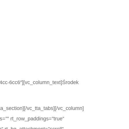
0a4cc-6cc6″][vc_column_text]Środek
ta_section][/vc_tta_tabs][/vc_column]
rs=”” rt_row_paddings=”true”