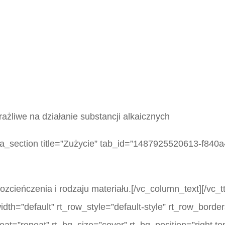
ażliwe na działanie substancji alkaicznych
_tta_section title=”Zużycie” tab_id=”1487925520613-f84
ozcieńczenia i rodzaju materiału.[/vc_column_text][/vc_t
th=”default” rt_row_style=”default-style” rt_row_borde