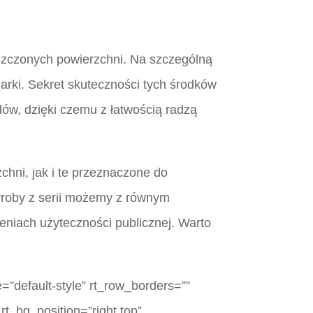
zyszczonych powierzchni. Na szczególną
marki. Sekret skuteczności tych środków
dów, dzięki czemu z łatwością radzą
chni, jak i te przeznaczone do
yroby z serii możemy z równym
niach użyteczności publicznej. Warto
=”default-style” rt_row_borders=””
rt_bg_position=”right top”