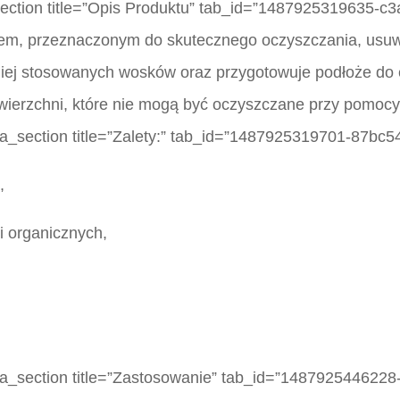
_section title=”Opis Produktu” tab_id=”1487925319635-c
tem, przeznaczonym do skutecznego oczyszczania, usuw
niej stosowanych wosków oraz przygotowuje podłoże do
wierzchni, które nie mogą być oczyszczane przy pomocy
tta_section title=”Zalety:” tab_id=”1487925319701-87bc5
,
i organicznych,
_tta_section title=”Zastosowanie” tab_id=”148792544622