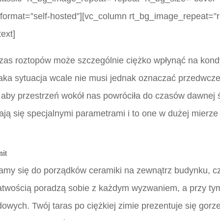
_format=”self-hosted”][vc_column rt_bg_image_repeat=”r
ext]
zas roztopów może szczególnie ciężko wpłynąć na kondy
aka sytuacja wcale nie musi jednak oznaczać przedwcz
, aby przestrzeń wokół nas powróciła do czasów dawnej 
ają się specjalnymi parametrami i to one w dużej mierze 
nit
eramy się do porządków ceramiki na zewnątrz budynku, c
 z łatwością poradzą sobie z każdym wyzwaniem, a przy 
ych. Twój taras po ciężkiej zimie prezentuje się gorze