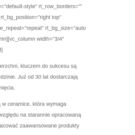
=”default-style” rt_row_borders=””
rt_bg_position=”right top”
ge_repeat=”repeat” rt_bg_size=”auto
umn][vc_column width=”3/4″
t]
ierzchni, kluczem do sukcesu są
zinie. Już od 30 lat dostarczają
nięcia.
ą w ceramice, która wymaga
e względu na starannie opracowaną
 opracować zaawansowane produkty