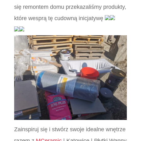
się remontem domu przekazaliśmy produkty,
które wesprą tę cudowną inicjatywę
Zainspiruj się i stwórz swoje idealne wnętrze
razem z
MCeramic
| Katowice | Płytki Wanny