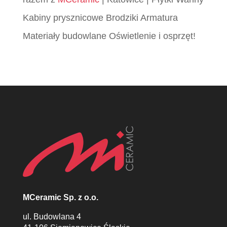
Kabiny prysznicowe Brodziki Armatura
Materiały budowlane Oświetlenie i osprzęt!
MCeramic Sp. z o.o.
ul. Budowlana 4