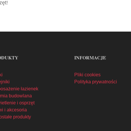
zęt!
ODUKTY
INFORMACJE
ki
Pliki cookies
jniki
Polityka prywatności
osażenie łazienek
mia budowlana
etlenie i osprzęt
i i akcesoria
ostałe produkty