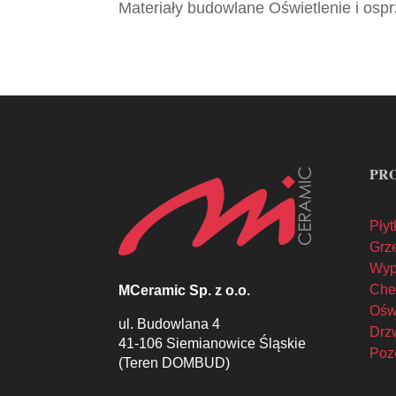
Materiały budowlane Oświetlenie i ospr
PR
Płyt
Grze
Wyp
Che
MCeramic Sp. z o.o.
Oświ
ul. Budowlana 4
Drzw
41-106 Siemianowice Śląskie
Poz
(Teren DOMBUD)