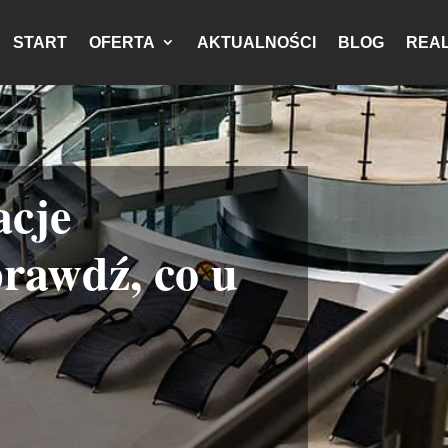
START
OFERTA
AKTUALNOŚCI
BLOG
REAL
acje
rawdź, co u