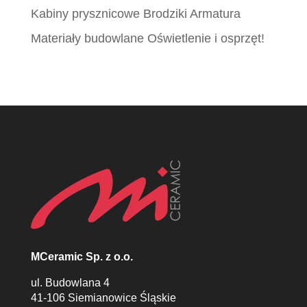
Kabiny prysznicowe Brodziki Armatura
Materiały budowlane Oświetlenie i osprzęt!
MCeramic Sp. z o.o.
ul. Budowlana 4
41-106 Siemianowice Śląskie