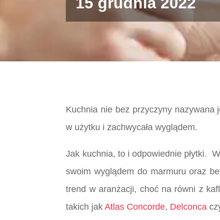
15 grudnia 2022
Kuchnia nie bez przyczyny nazywana j
w użytku i zachwycała wyglądem.
Jak kuchnia, to i odpowiednie płytki.
swoim wyglądem do marmuru oraz beto
trend w aranżacji, choć na równi z kaf
takich jak
Atlas Concorde
,
Delconca
cz