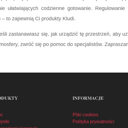
nie ułatwiających codzienne gotowanie. Regulowanie 
– to zapewnią Ci produkty Kludi.
eśli zastanawiasz się, jak urządzić tę przestrzeń, ab
atmosfery, zwróć się po pomoc do specjalistów. Zapras
ODUKTY
INFORMACJE
ki
Pliki cookies
jniki
Polityka prywatności