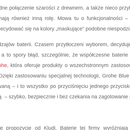
dne połączenie szarości z drewnem, a także nieco prz
mają również inną rolę. Mowa tu o funkcjonalności –
zdecydować się na kolory „maskujące” podobne niespodzi
dzajów baterii. Czasem przytłoczeni wyborem, decyduj
 a to spory błąd, szczególnie, że współczesne bateri
ohe,
która oferuje produkty o wszechstronnym zastosow
. Dzięki zastosowaniu specjalnej technologii, Grohe 
ną – i to wszystko po przyciśnięciu jednego przycisku
 – szybko, bezpiecznie i bez czekania na zagotowanie s
się propozycje od Kludi. Baterie tej firmy wyróżnia