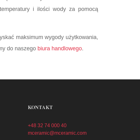
temperatury i ilości wody za pomocą
y uzyskać maksimum wygody użytkowania,
zamy do naszego
biura handlowego
.
KONTAKT
+48 32 74 000 40
mceramic@mceramic.com