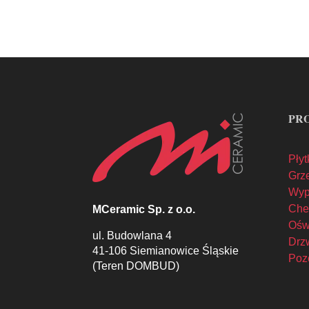
PR
Płyt
Grze
Wyp
Che
MCeramic Sp. z o.o.
Oświ
ul. Budowlana 4
Drzw
41-106 Siemianowice Śląskie
Poz
(Teren DOMBUD)