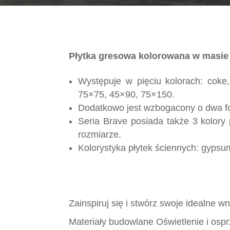
Płytka gresowa kolorowana w masie
Występuje w pięciu kolorach: coke,
75×75, 45×90, 75×150.
Dodatkowo jest wzbogacony o dwa fo
Seria Brave posiada także 3 kolor
rozmiarze.
Kolorystyka płytek ściennych: gypsum
Zainspiruj się i stwórz swoje idealne 
Materiały budowlane Oświetlenie i ospr