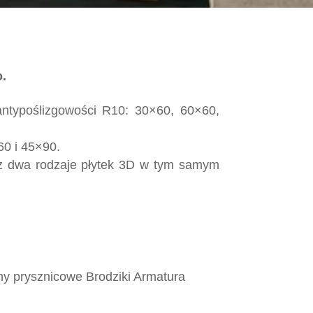
o.
 antypoślizgowości R10: 30×60, 60×60,
60 i 45×90.
az dwa rodzaje płytek 3D w tym samym
y prysznicowe Brodziki Armatura