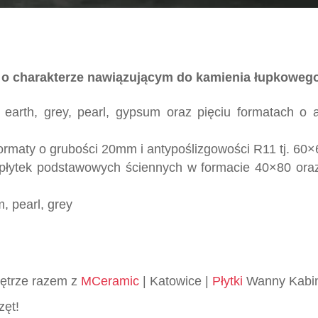
 o charakterze nawiązującym do kamienia łupkoweg
 earth, grey, pearl, gypsum oraz pięciu formatach o
rmaty o grubości 20mm i antypoślizgowości R11 tj. 60×
y płytek podstawowych ściennych w formacie 40×80 or
, pearl, grey
wnętrze razem z
MCeramic
| Katowice |
Płytki
Wanny Kabin
zęt!