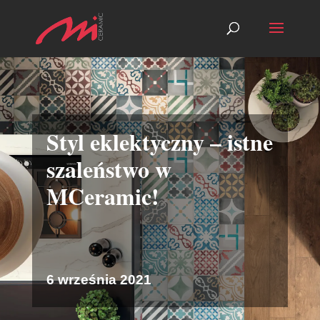
Styl eklektyczny – istne
szaleństwo w
MCeramic!
6 września 2021