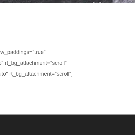
row_paddings=”true”
p” rt_bg_attachment=”scroll”
to” rt_bg_attachment=”scroll”]