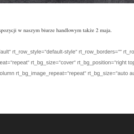
spozycji w naszym biurze handlowym także 2 maja.
lt” rt_row_style=”default-style” rt_row_borders=”” rt_
eat=”repeat” rt_bg_size=”cover” rt_bg_position=”right to
column rt_bg_image_repeat=”repeat” rt_bg_size=”auto au