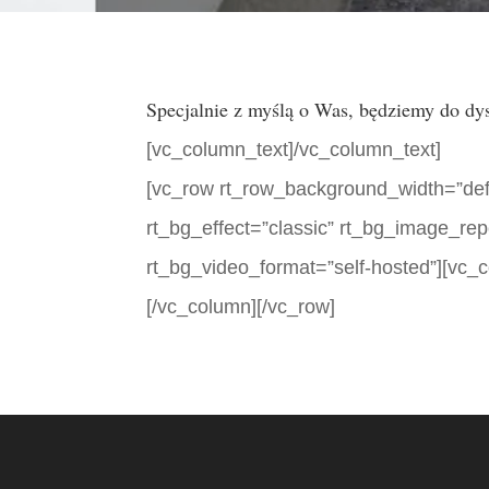
Specjalnie z myślą o Was, będziemy do dy
[vc_column_text]/vc_column_text]
[vc_row rt_row_background_width=”defau
rt_bg_effect=”classic” rt_bg_image_rep
rt_bg_video_format=”self-hosted”][vc_
[/vc_column][/vc_row]