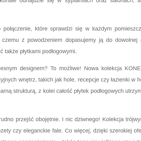
skonale odnajdzie się w sypialniach oraz salonach, 
oto połączenie, które sprawdzi się w każdym pomies
 czemu z powodzeniem dopasujemy ją do dowolnej ara
ć także płytkami podłogowymi.
zesnym designem? To możliwe! Nowa kolekcja KONE p
yjnych wnętrz, takich jak hole, recepcje czy łazienki w
larną strukturą, z kolei całość płytek podłogowych utrzy
trudno przejść obojętnie. I nic dziwnego! Kolekcja trój
rozety czy eleganckie fale. Co więcej, dzięki szerokiej