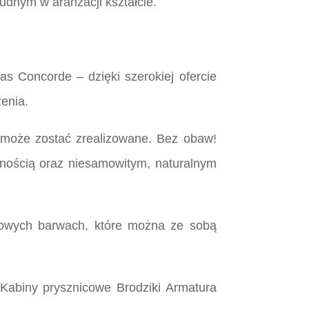
udnym w aranżacji kształcie.
as Concorde – dzięki szerokiej ofercie
enia.
 może zostać zrealizowane. Bez obaw!
alnością oraz niesamowitym, naturalnym
kowych barwach, które można ze sobą
abiny prysznicowe Brodziki Armatura