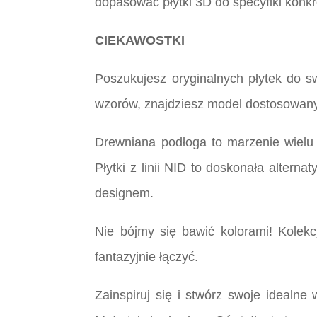
dopasować płytki 3D do specyfiki konkr
CIEKAWOSTKI
Poszukujesz oryginalnych płytek do sw
wzorów, znajdziesz model dostosowany
Drewniana podłoga to marzenie wielu
Płytki z linii NID to doskonała alter
designem.
Nie bójmy się bawić kolorami! Kole
fantazyjnie łączyć.
Zainspiruj się i stwórz swoje idealn