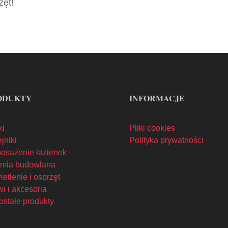
zęt!
ODUKTY
INFORMACJE
ki
Pliki cookies
jniki
Polityka prywatności
osażenie łazienek
mia budowlana
etlenie i osprzęt
i i akcesoria
ostałe produkty