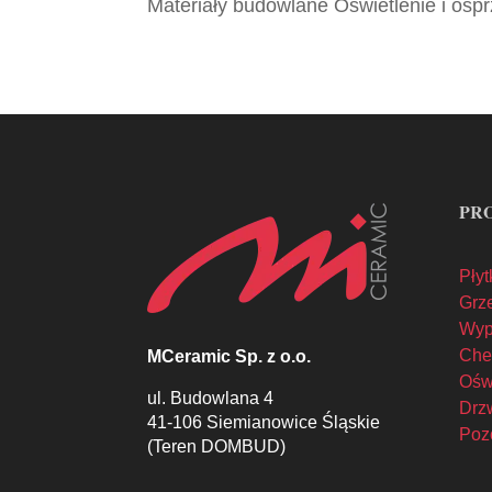
Materiały budowlane Oświetlenie i ospr
PR
Płyt
Grze
Wyp
Che
MCeramic Sp. z o.o.
Oświ
ul. Budowlana 4
Drzw
41-106 Siemianowice Śląskie
Poz
(Teren DOMBUD)