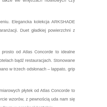
a także we wnętrzach hotelowych czy
zczeniu. Elegancka kolekcja ARKSHADE
nżacji. Duet gładkiej powierzchni z
rosto od Atlas Concorde to idealne
 hotelach bądź restauracjach. Stonowane
mano w trzech odsłonach – lappato, grip
wymiarowych płytek od Atlas Concorde to
 ofercie wzorów, z pewnością uda nam się