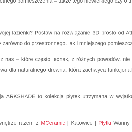
etnego pomieszczenia – także tego niewielkiego czy o tr
ojej łazienki? Postaw na rozwiązanie 3D prosto od Atl
 zarówno do przestronnego, jak i mniejszego pomieszcz
 z nas – które często jednak, z różnych powodów, nie
natywa dla naturalnego drewna, która zachwyca funkcjon
kcja ARKSHADE to kolekcja płytek utrzymana w wyjąt
e wnętrze razem z
MCeramic
| Katowice |
Płytki
Wanny K