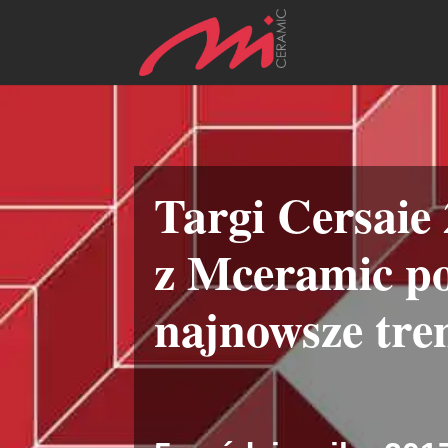
Targi Cersaie
z Mceramic p
najnowsze tre