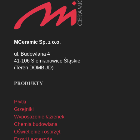
MCeramic Sp. z o.o.
ul. Budowlana 4
41-106 Siemianowice Śląskie
(Teren DOMBUD)
PRODUKTY
Płytki
Grzejniki
Wyposażenie łazienek
Chemia budowlana
Oświetlenie i osprzęt
Drzwi i akcesoria