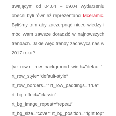
trwającym od 04.04 – 09.04 wydarzeniu
obecni byli również reprezentanci
Mceramic
.
Byliśmy tam aby zaczerpnąć nieco wiedzy i
móc Wam zawsze doradzić w najnowszych
trendach. Jakie więc trendy zachwycą nas w
2017 roku?
[vc_row rt_row_background_width=”default”
rt_row_style=”default-style”
rt_row_borders=”” rt_row_paddings=”true”
rt_bg_effect=”classic”
rt_bg_image_repeat=”repeat”
rt_bg_size=”cover” rt_bg_position=”right top”