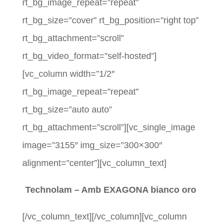
rt_bg_image_repeat=”repeat”
rt_bg_size=”cover” rt_bg_position=”right top”
rt_bg_attachment=”scroll”
rt_bg_video_format=”self-hosted”]
[vc_column width=”1/2″
rt_bg_image_repeat=”repeat”
rt_bg_size=”auto auto”
rt_bg_attachment=”scroll”][vc_single_image
image=”3155″ img_size=”300×300″
alignment=”center”][vc_column_text]
Technolam – Amb EXAGONA bianco oro
[/vc_column_text][/vc_column][vc_column