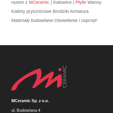
razem z
MCeramic
| Katowice |
Płytki
Wanny
Kabiny prysznicowe Brodziki Armatura
Materiały budowlane Oświetlenie i osprzęt!
MCeramic Sp. z o.o.
ul. Budowlana 4