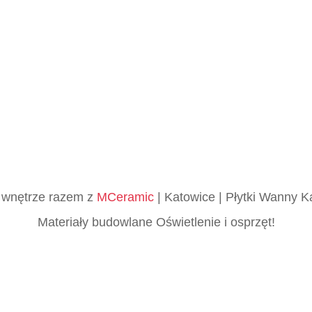
ne wnętrze razem z
MCeramic
| Katowice | Płytki Wanny K
Materiały budowlane Oświetlenie i osprzęt!
skie płytki Katowice, Śląsk, Włoskie, Podłogowe, Ścien