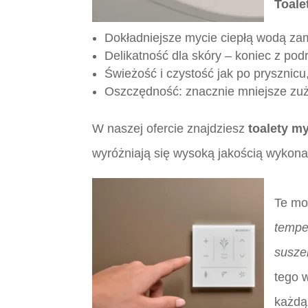
Toale
Dokładniejsze mycie ciepłą wodą za
Delikatność dla skóry – koniec z pod
Świeżość i czystość jak po prysznicu,
Oszczędność: znacznie mniejsze zuży
W naszej ofercie znajdziesz
toalety m
wyróżniają się wysoką jakością wyko
Te mo
tempe
susze
tego 
każdą