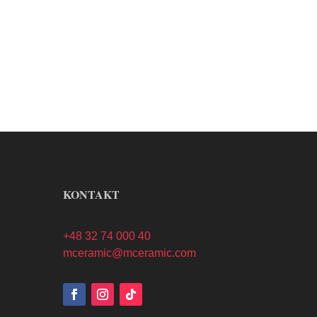
r, Drewnopodobne, Betonopodobne,
Patchworkowe, Rustykalne,
KONTAKT
+48 32 74 000 40
mceramic@mceramic.com