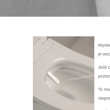
Wyobr
je wo
Jeśli
pozio
To now
niepo