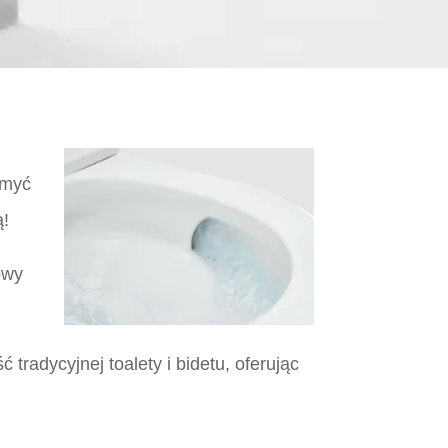
umyć
ą!
owy
tradycyjnej toalety i bidetu, oferując