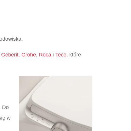
rodowiska.
,
Geberit
,
Grohe
,
Roca
i
Tece
, które
. Do
się w