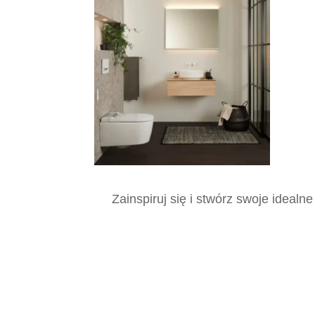
Zainspiruj się i stwórz swoje ideal
Płytki, Katowice, Płytki Katowice, Wło