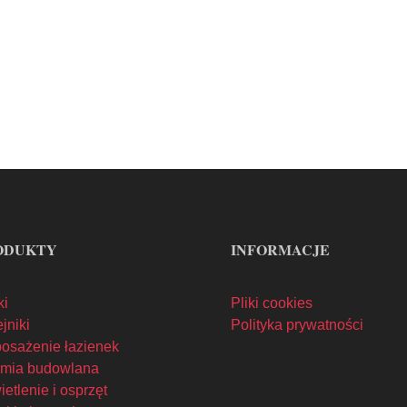
owe, Kuchenne, Salonowe, Tarasowe, Elewacyjne, Marmu
ołysk, Antypoślizgowe, Mrozoodporne, Heksagonalne, 
ne, Loftowe, Wielkoformatowe
ODUKTY
INFORMACJE
ki
Pliki cookies
jniki
Polityka prywatności
osażenie łazienek
mia budowlana
etlenie i osprzęt