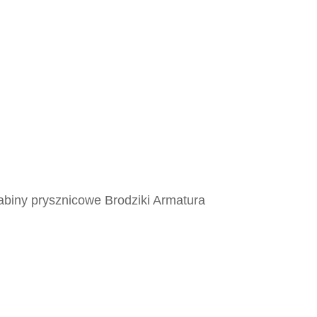
abiny prysznicowe Brodziki Armatura
ne, Gresowe, Ceramiczne, Glazura,