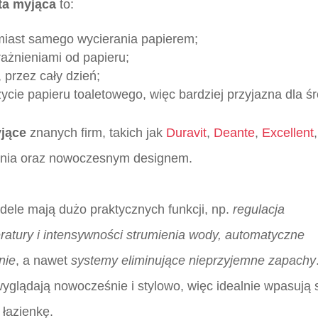
ta myjąca
to:
miast samego wycierania papierem;
rażnieniami od papieru;
 przez cały dzień;
cie papieru toaletowego, więc bardziej przyjazna dla ś
yjące
znanych firm, takich jak
Duravit
,
Deante
,
Excellent
nania oraz nowoczesnym designem.
dele mają dużo praktycznych funkcji, np.
regulacja
ratury i intensywności strumienia wody, automatyczne
nie
, a nawet
systemy eliminujące nieprzyjemne zapachy
wyglądają nowocześnie i stylowo, więc idealnie wpasują 
 łazienkę.