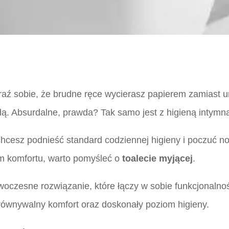
aź sobie, że brudne ręce wycierasz papierem zamiast 
dą. Absurdalne, prawda? Tak samo jest z higieną intymn
 chcesz podnieść standard codziennej higieny i poczuć n
m komfortu, warto pomyśleć o
toalecie myjącej
.
oczesne rozwiązanie, które łączy w sobie funkcjonalność 
równywalny komfort oraz doskonały poziom higieny.