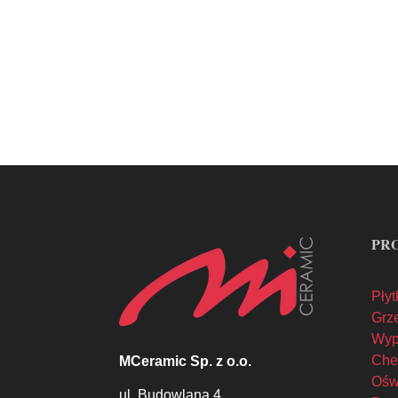
Terakota, Mozaika, Kafelki, Łazienk
Rektyfikowane, Polerowane, Matowe, P
Nowoczesne, Klasyczne, Minimalistycz
PR
Płyt
Grze
Wyp
Che
MCeramic Sp. z o.o.
Oświ
ul. Budowlana 4