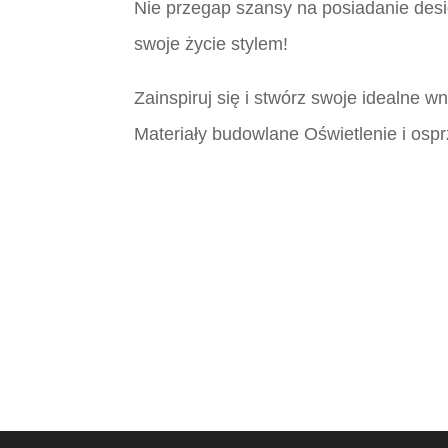
Nie przegap szansy na posiadanie desig
swoje życie stylem!
Zainspiruj się i stwórz swoje idealne 
Materiały budowlane Oświetlenie i ospr
Płytki Śląsk, Płytki włoskie śląsk, Płytk
Płytki Śląsk, Płytki włoskie śląsk, Płytk
Płytki Śląsk, Płytki włoskie śląsk, Płytk
Płytki Śląsk, Płytki włoskie śląsk, Płytk
Płytki Śląsk, Płytki włoskie śląsk, Płyt