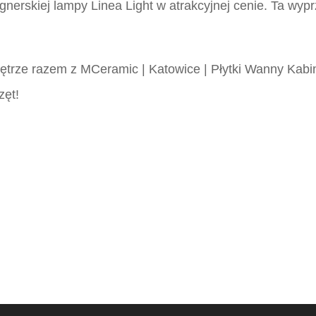
nerskiej lampy Linea Light w atrakcyjnej cenie. Ta wyprz
wnętrze razem z MCeramic | Katowice | Płytki Wanny Kab
zęt!
i katowice, MCeramic płytki, Płytki Śląsk, Płytki włoskie ś
i katowice, MCeramic płytki, Płytki Śląsk, Płytki włoskie ś
i katowice, MCeramic płytki, Płytki Śląsk, Płytki włoskie ś
i katowice, MCeramic płytki, Płytki Śląsk, Płytki włoskie ś
ki katowice, MCeramic płytki