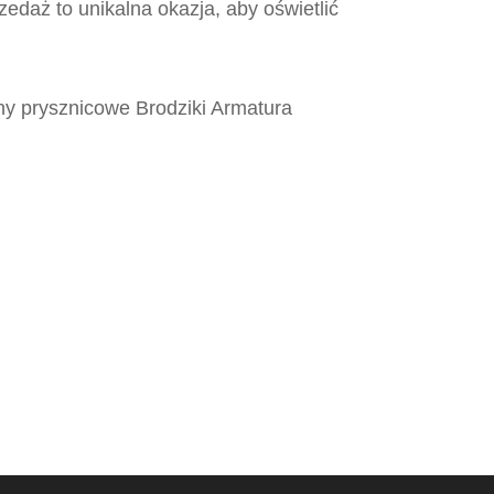
edaż to unikalna okazja, aby oświetlić
iny prysznicowe Brodziki Armatura
ląsk, Płytki katowice, MCeramic płytki,
ląsk, Płytki katowice, MCeramic płytki,
ląsk, Płytki katowice, MCeramic płytki,
ląsk, Płytki katowice, MCeramic płytki,