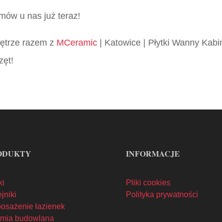
mów u nas już teraz!
wnętrze razem z
MCeramic
| Katowice | Płytki Wanny Kabi
zęt!
ODUKTY
INFORMACJE
ki
Pliki cookies
jniki
Polityka prywatności
osażenie łazienek
mia budowlana