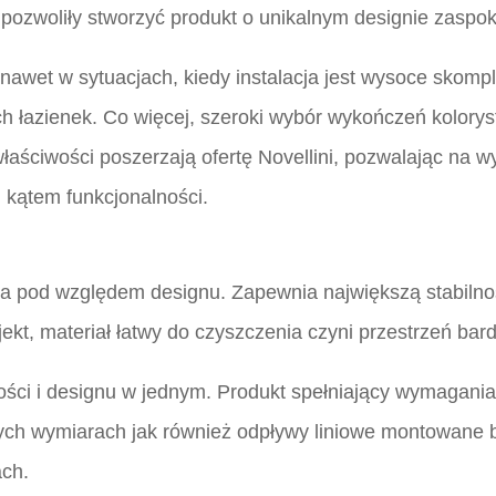
pozwoliły stworzyć produkt o unikalnym designie zaspok
awet w sytuacjach, kiedy instalacja jest wysoce skomp
h łazienek. Co więcej, szeroki wybór wykończeń kolorys
łaściwości poszerzają ofertę Novellini, pozwalając na w
 kątem funkcjonalności.
a pod względem designu. Zapewnia największą stabilnoś
ekt, materiał łatwy do czyszczenia czyni przestrzeń bard
ności i designu w jednym. Produkt spełniający wymagani
owych wymiarach jak również odpływy liniowe montowane
ach.