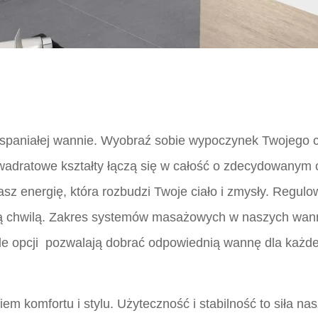
 wspaniałej wannie. Wyobraź sobie wypoczynek Twojego c
i kwadratowe kształty łączą się w całość o zdecydowanym 
asz energię, która rozbudzi Twoje ciało i zmysły. Regu
ną chwilą. Zakres systemów masażowych w naszych wanna
le opcji
pozwalają dobrać odpowiednią wannę dla każd
m komfortu i stylu. Użyteczność i stabilność to siła n