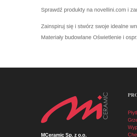
Sprawdź produkty na novellini.com i za
Zainspiruj się i stwórz swoje idealne 
Materiały budowlane Oświetlenie i ospr
PR
Płyt
Grze
Wyp
Che
MCeramic Sp. z o.o.