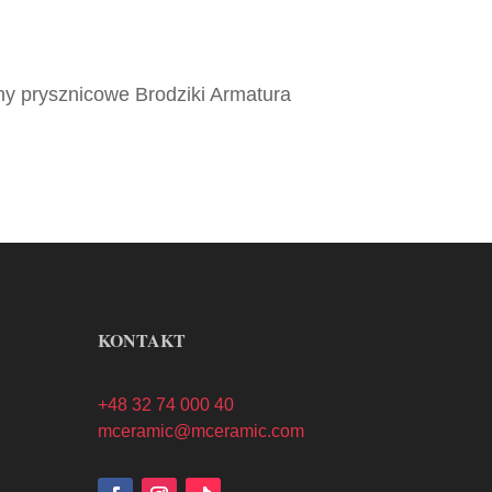
ny prysznicowe Brodziki Armatura
KONTAKT
+48 32 74 000 40
mceramic@mceramic.com