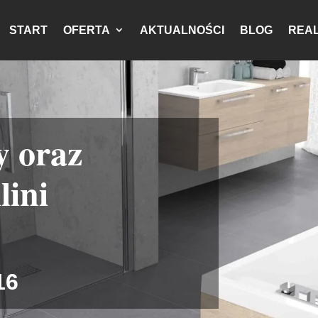
START
OFERTA
AKTUALNOŚCI
BLOG
REAL
y oraz
lini
16