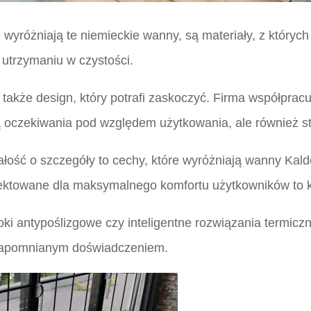
wyróżniają te niemieckie wanny, są materiały, z których
w utrzymaniu w czystości.
to także design, który potrafi zaskoczyć. Firma współpra
ają oczekiwania pod względem użytkowania, ale również 
dbałość o szczegóły to cechy, które wyróżniają wanny Ka
ektowane dla maksymalnego komfortu użytkowników to ko
 antypoślizgowe czy inteligentne rozwiązania termiczne
iezapomnianym doświadczeniem.