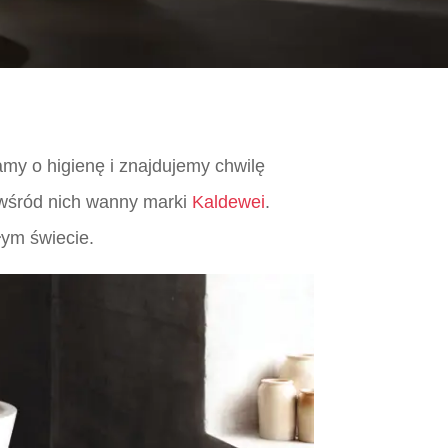
amy o higienę i znajdujemy chwilę
a wśród nich wanny marki
Kaldewei
.
łym świecie.