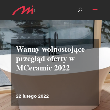
Wanny wolnostojące –
przegląd oferty w
MCeramic 2022
22 lutego 2022