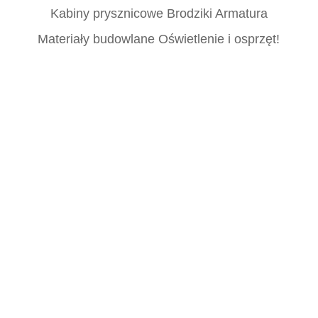
Kabiny prysznicowe Brodziki Armatura
Materiały budowlane Oświetlenie i osprzęt!
Płytki, Katowice, Płytki Katowice, Włoskie
płytki Katowice, Śląsk, Włoskie, Podłogowe,
Ścienne, Gresowe, Ceramiczne, Glazura,
Terakota, Mozaika, Kafelki, Łazienkowe,
Kuchenne, Salonowe, Tarasowe,
Elewacyjne, Marmur, Drewnopodobne,
Betonopodobne, Rektyfikowane,
Polerowane, Matowe, Połysk,
Antypoślizgowe, Mrozoodporne,
Heksagonalne, Patchworkowe, Rustykalne,