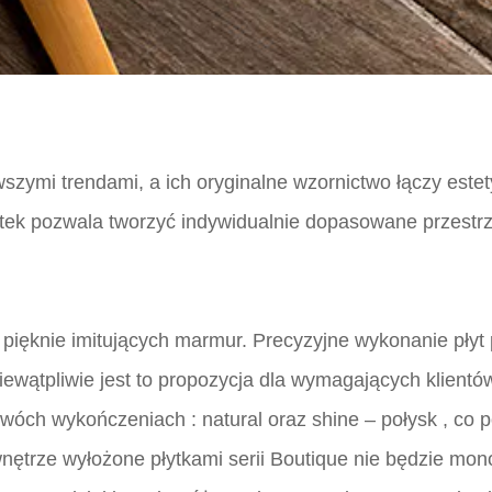
szymi trendami, a ich oryginalne wzornictwo łączy este
tek pozwala tworzyć indywidualnie dopasowane przestrz
pięknie imitujących marmur. Precyzyjne wykonanie płyt p
wątpliwie jest to propozycja dla wymagających klientów,
w dwóch wykończeniach : natural oraz shine – połysk , c
nętrze wyłożone płytkami serii Boutique nie będzie mon