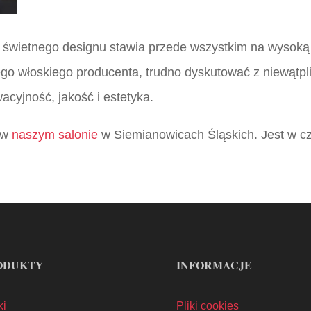
 świetnego designu stawia przede wszystkim na wysoką
ego włoskiego producenta, trudno dyskutować z niewątpl
cyjność, jakość i estetyka.
e w
naszym salonie
w Siemianowicach Śląskich. Jest w c
ODUKTY
INFORMACJE
ki
Pliki cookies