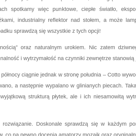
jach spotkamy więc punktowe, ciepłe światło, ekspo
kami, industrialny reflektor nad stołem, a może lamp
dku sprawdzą się wszystkie z tych opcji!
larnością” oraz naturalnym urokiem. Nic zatem dziwn
nalność i wytrzymałość na czynniki zewnętrze stanowią 
ej północy ciągnie jednak w stronę południa – Cotto wy
ano, a następnie wypalano w glinianych piecach. Taka
yjątkową strukturą płytek, ale i ich niesamowitą wy
ne rozwiązanie. Doskonale sprawdzą się w każdym pomi
w, co na pewno docenią amatorzy mozaik oraz oryginalny