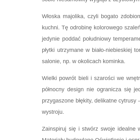
Włoska majolika, czyli bogato zdobio
kuchni. Tę odrobinę kolorowego szale
jedynie poddać południowy temperamen
płytki utrzymane w biało-niebieskiej t
salonie, np. w okolicach kominka.
Wielki powrót bieli i szarości we wn
północny design nie ogranicza się je
przygaszone błękity, delikatne cytrusy
wystroju.
Zainspiruj się i stwórz swoje idealn