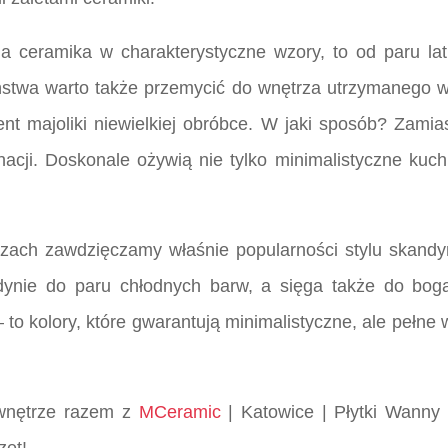
na ceramika w charakterystyczne wzory, to od paru la
ństwa warto także przemycić do wnętrza utrzymanego w 
t majoliki niewielkiej obróbce. W jaki sposób? Zami
onacji. Doskonale ożywią nie tylko minimalistyczne kuch
ętrzach zawdzięczamy właśnie popularności stylu skand
dynie do paru chłodnych barw, a sięga także do boga
 – to kolory, które gwarantują minimalistyczne, ale pe
e wnętrze razem z
MCeramic
| Katowice | Płytki Wanny 