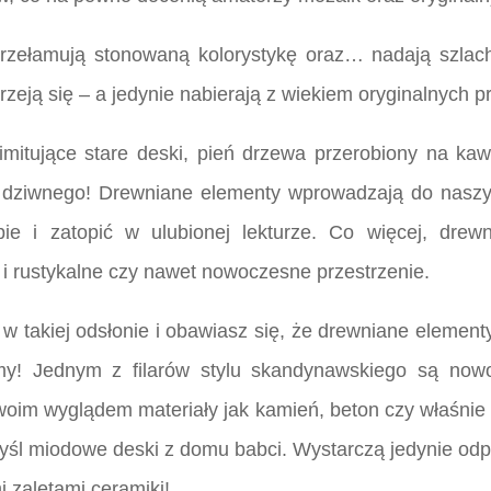
zełamują stonowaną kolorystykę oraz… nadają szlachet
rzeją się – a jedynie nabierają z wiekiem oryginalnych pr
 imitujące stare deski, pień drzewa przerobiony na ka
nic dziwnego! Drewniane elementy wprowadzają do nasz
ie i zatopić w ulubionej lekturze. Co więcej, dre
k i rustykalne czy nawet nowoczesne przestrzenie.
w takiej odsłonie i obawiasz się, że drewniane element
y! Jednym z filarów stylu skandynawskiego są nowo
swoim wyglądem materiały jak kamień, beton czy właśni
l miodowe deski z domu babci. Wystarczą jedynie odpo
 zaletami ceramiki!