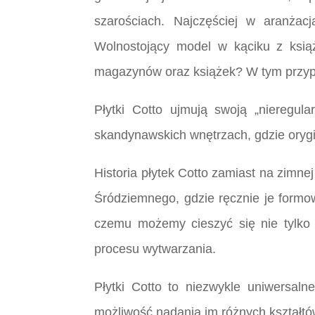
szarościach. Najczęściej w aranżac
Wolnostojący model w kąciku z książ
magazynów oraz książek? W tym przypa
Płytki Cotto ujmują swoją „nieregu
skandynawskich wnętrzach, gdzie orygi
Historia płytek Cotto zamiast na zimn
Śródziemnego, gdzie ręcznie je formow
czemu możemy cieszyć się nie tylko w
procesu wytwarzania.
Płytki Cotto to niezwykle uniwersal
możliwość nadania im różnych kształtó