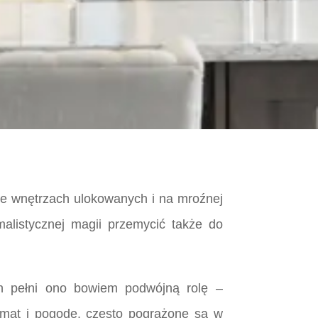
 we wnętrzach ulokowanych i na mroźnej
alistycznej magii przemycić także do
h pełni ono bowiem podwójną rolę –
limat i pogodę, często pogrążone są w