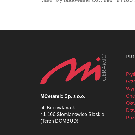
Materiały budowlane Oświetlenie i ospr
PR
Płyt
Grze
Wyp
Che
MCeramic Sp. z o.o.
Oświ
ul. Budowlana 4
Drzw
41-106 Siemianowice Śląskie
Poz
(Teren DOMBUD)