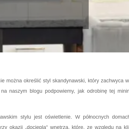
ócie można określić styl skandynawski, który zachwyca
ś na naszym blogu podpowiemy, jak odrobinę tej minim
awskim stylu jest oświetlenie. W północnych domac
zy okazji „dociepla” wnętrza, które, ze względu na k