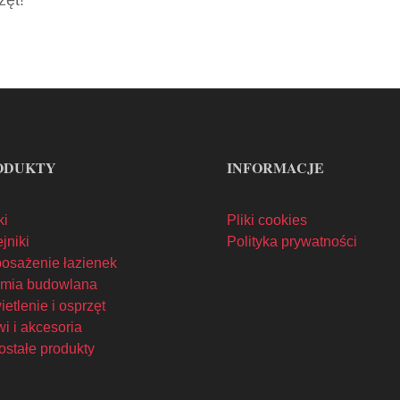
zęt!
ODUKTY
INFORMACJE
ki
Pliki cookies
jniki
Polityka prywatności
osażenie łazienek
mia budowlana
etlenie i osprzęt
i i akcesoria
ostałe produkty