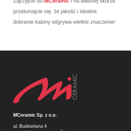
Zajrzyjcie do
MCeramic
i na własnej skórze
przekonajcie się, że jakość i idealne
dobranie kabiny odgrywa wielkie znaczenie!
MCeramic Sp. z o.o.
ul. Budowlana 4