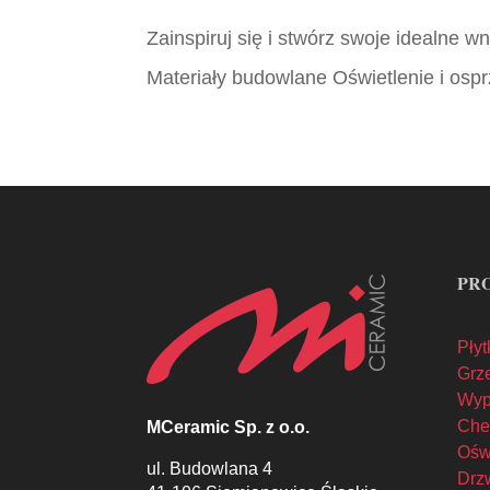
Zainspiruj się i stwórz swoje idealne 
Materiały budowlane Oświetlenie i ospr
PR
Płyt
Grze
Wyp
Che
MCeramic Sp. z o.o.
Oświ
ul. Budowlana 4
Drzw