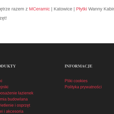
wnętrze razem z
MCeramic
| Katowice |
Płytki
Wanny Kabin
zęt!
ODUKTY
INFORMACJE
ki
Pliki cookies
jniki
Polityka prywatności
osażenie łazienek
mia budowlana
etlenie i osprzęt
i i akcesoria