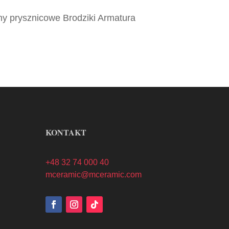
y prysznicowe Brodziki Armatura
KONTAKT
+48 32 74 000 40
mceramic@mceramic.com