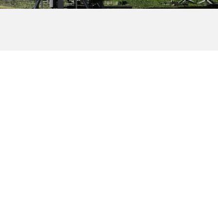
Strona główna
Aktualności
Zapraszamy do obejrzenia zdjęć ze Szkoły
Muzycznej w Sosnowcu, do której zostały
zastosowane płytki Atlas Concorde,...