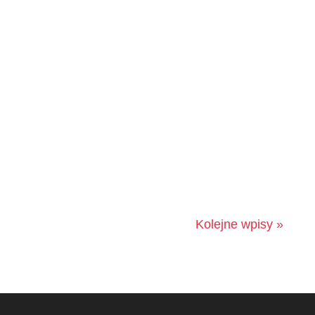
W Poznaniu odbyła się 9 edycja konkursu,
organizowana przez magazyn Wokół Płytek
Ceramicznych. Seria Evolve z firmy...
Kolejne wpisy »