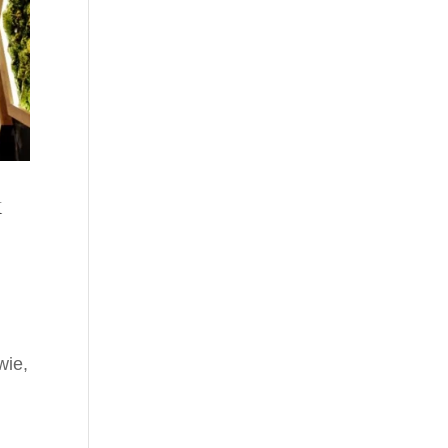
k
wie,