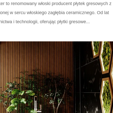
ker to renomowany włoski producent płytek gresowych z
onej w sercu włoskiego zagłębia ceramicznego. Od lat
twa i technologii, oferując płytki gresowe...