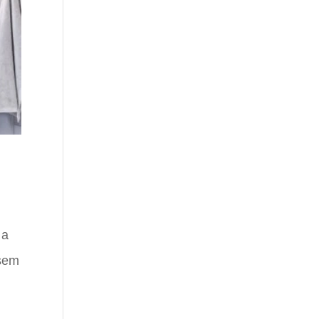
 a
asem